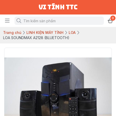
vi tính ttc
0
Trang chủ
LINH KIỆN MÁY TÍNH
LOA
LOA SOUNDMAX A2128 (BLUETOOTH)