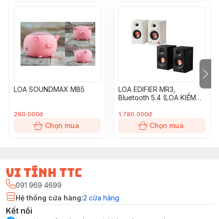
LOA SOUNDMAX MB5
LOA EDIFIER MR3,
Bluetooth 5.4 (LOA KIỂM
ÂM)
280.000đ
1.780.000đ
Chọn mua
Chọn mua
vi tính ttc
091 969 4699
Hệ thống cửa hàng
:
2
cửa hàng
Kết nối