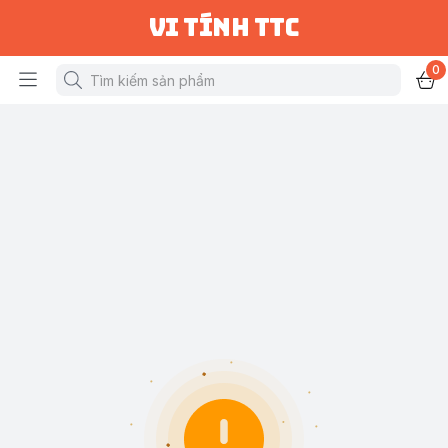
vi tính ttc
0