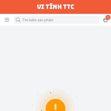
vi tính ttc
0