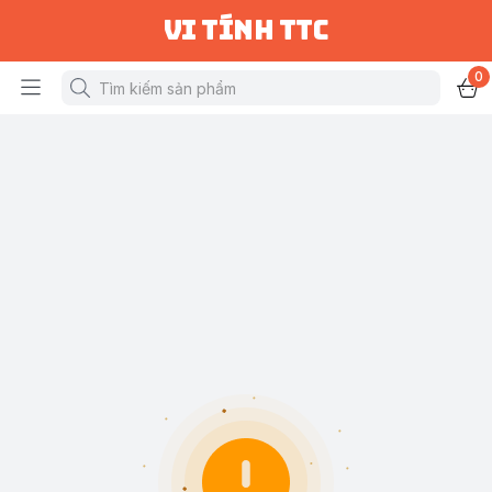
vi tính ttc
0