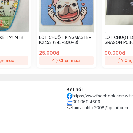
KÊ TAY NTB
LÓT CHUỘT KINGMASTER
LÓT CHUỘT D
K2453 (245*320*3)
GRAGON P04
(260*330*3)
25.000đ
90.000đ
ọn mua
Chọn mua
Chọ
Kết nối
https://www.facebook.com/vit
091 969 4699
tamvitinhttc2008@gmail.com