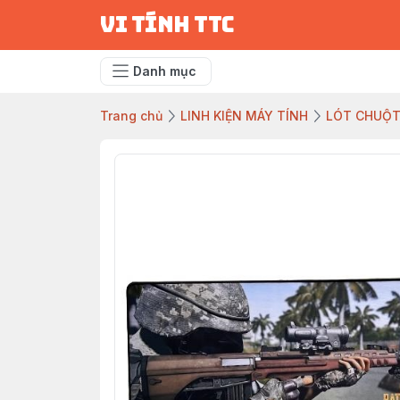
vi tính ttc
Danh mục
Trang chủ
LINH KIỆN MÁY TÍNH
LÓT CHUỘ