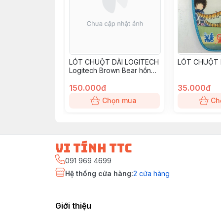
LÓT CHUỘT DÀI LOGITECH
LÓT CHUỘT 
Logitech Brown Bear hồng
600*300*2mm.
150.000đ
35.000đ
Chọn mua
Ch
vi tính ttc
091 969 4699
Hệ thống cửa hàng
:
2
cửa hàng
Giới thiệu