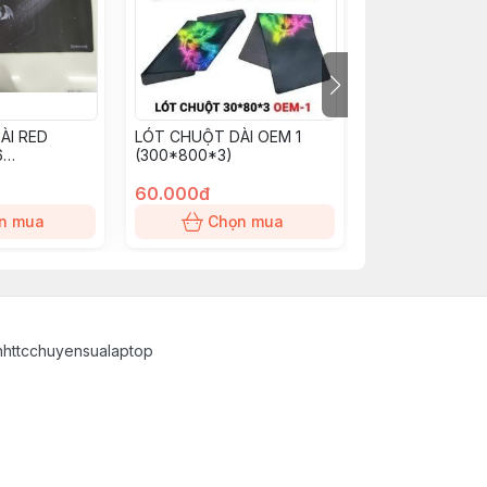
ÀI RED
LÓT CHUỘT DÀI OEM 1
LÓT CHUỘT K
6
(300*800*3)
OEM 9 NHỎ (2
60.000đ
25.000đ
n mua
Chọn mua
Chọn
inhttcchuyensualaptop