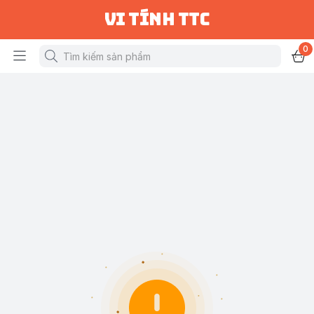
vi tính ttc
0