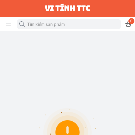
vi tính ttc
0