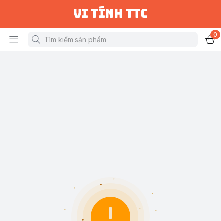
vi tính ttc
0