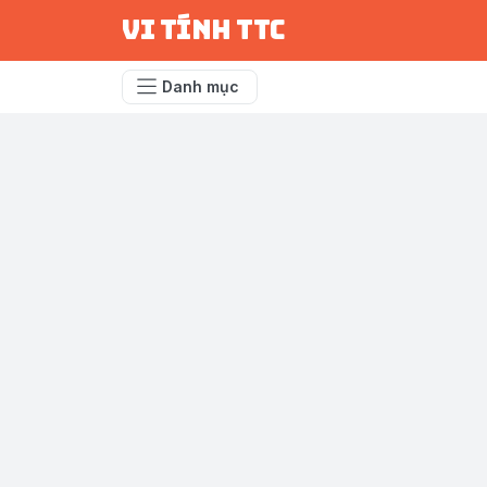
vi tính ttc
Danh mục