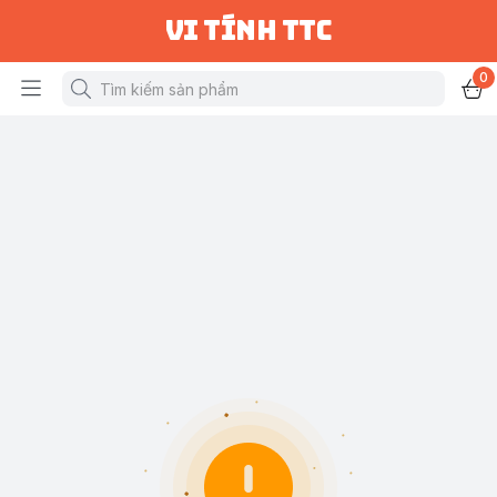
vi tính ttc
0