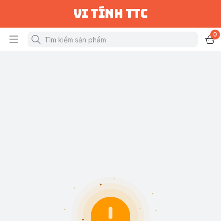
vi tính ttc
0