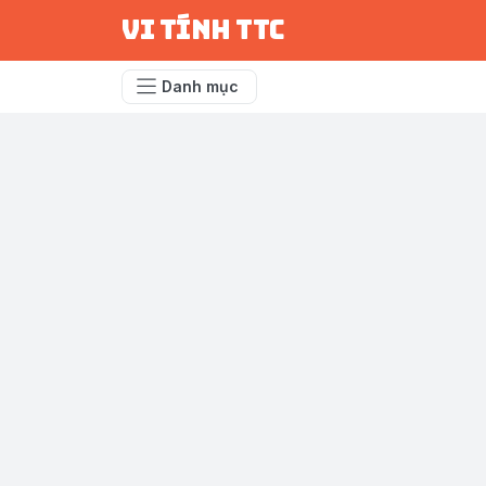
vi tính ttc
Danh mục