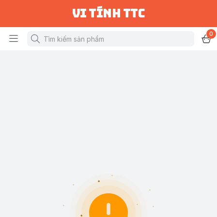
vi tính ttc
0