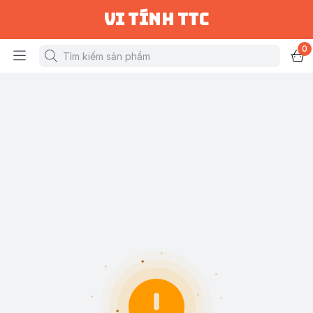
vi tính ttc
0