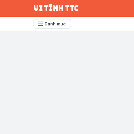
vi tính ttc
Danh mục