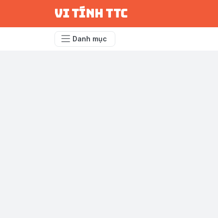
vi tính ttc
Danh mục