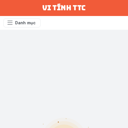
vi tính ttc
Danh mục