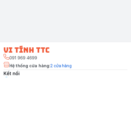
vi tính ttc
091 969 4699
Hệ thống cửa hàng
:
2
cửa hàng
Kết nối
https://www.facebook.com/vitinhttcchuyensualaptop
091 969 4699
tamvitinhttc2008@gmail.com
Giới thiệu