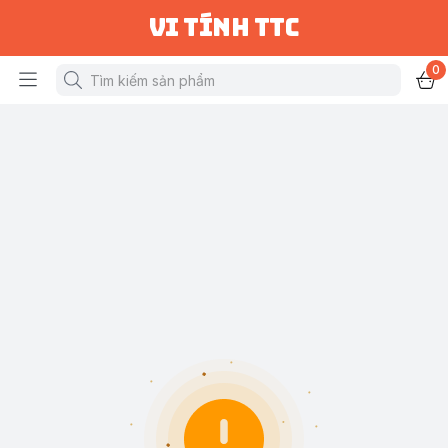
vi tính ttc
0