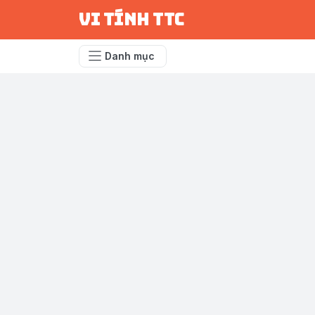
vi tính ttc
Danh mục