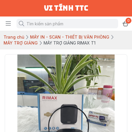
vi tính ttc
0
Trang chủ
MÁY IN - SCAN - THIẾT BỊ VĂN PHÒNG
MÁY TRỢ GIẢNG
MÁY TRỢ GIẢNG RIMAX T1