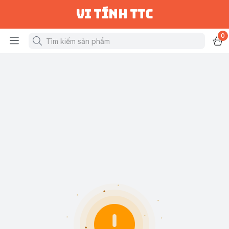
vi tính ttc
0