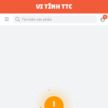
vi tính ttc
0