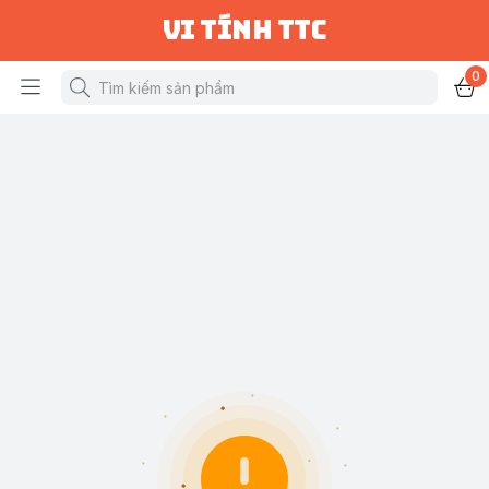
vi tính ttc
0