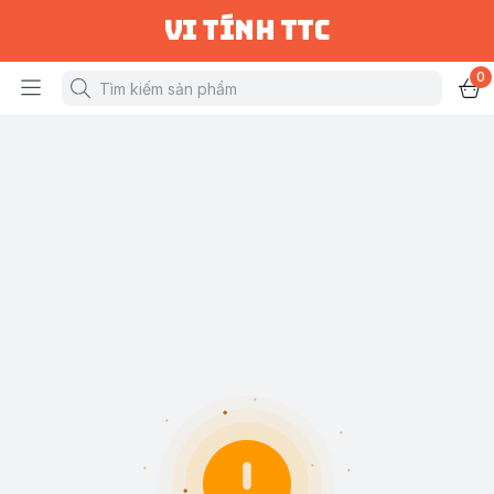
vi tính ttc
0