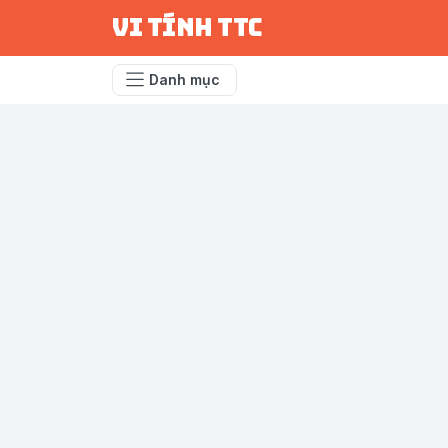
vi tính ttc
Danh mục