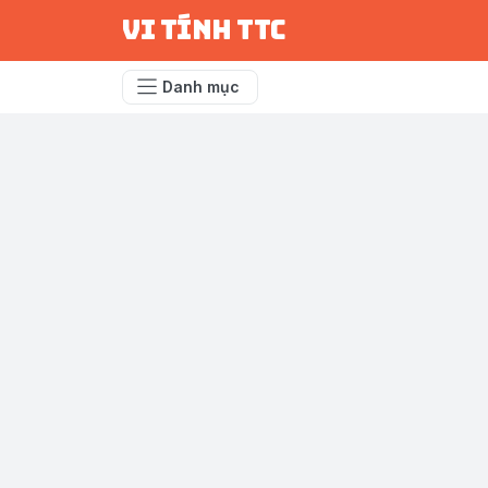
vi tính ttc
Danh mục