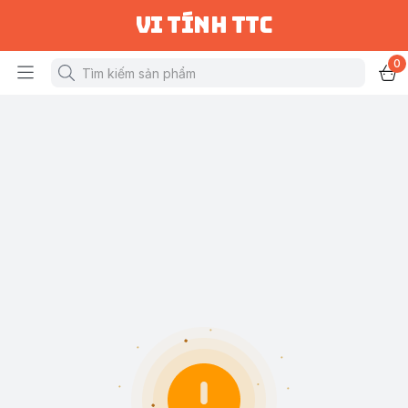
vi tính ttc
0