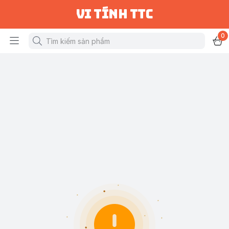
vi tính ttc
0