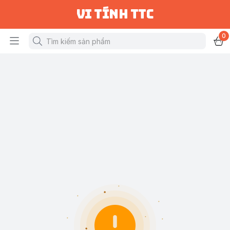
vi tính ttc
0