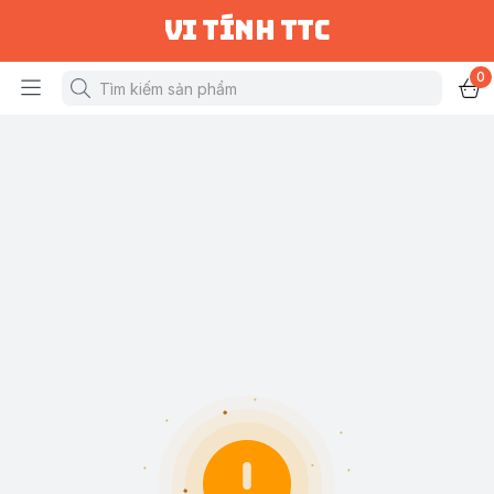
vi tính ttc
0