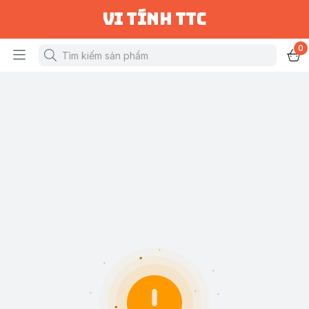
vi tính ttc
0