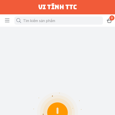
vi tính ttc
0