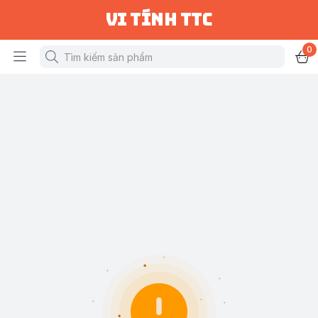
vi tính ttc
0