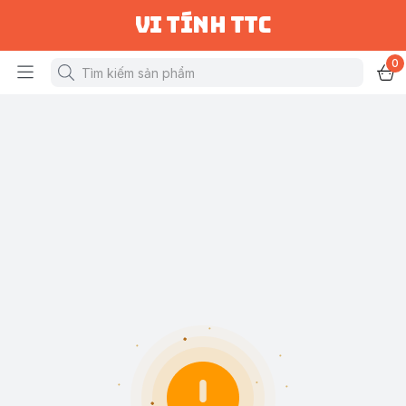
vi tính ttc
0