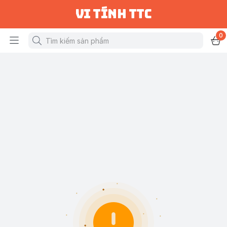
vi tính ttc
0