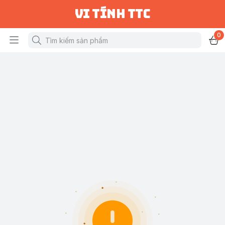
vi tính ttc
0