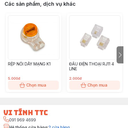
Các sản phẩm, dịch vụ khác
RỆP NỐI DÂY MẠNG K1
ĐẦU ĐIỆN THOẠI RJ11 4
LINE
5.000đ
2.000đ
Chọn mua
Chọn mua
vi tính ttc
091 969 4699
Hệ thống cửa hàng
:
2
cửa hàng