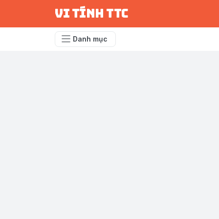
vi tính ttc
Danh mục