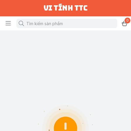
vi tính ttc
0