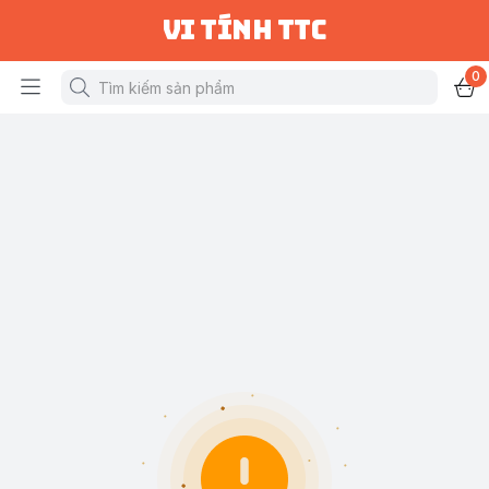
vi tính ttc
0