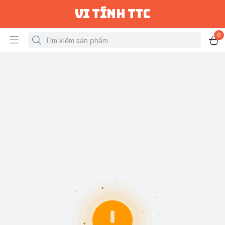
vi tính ttc
0