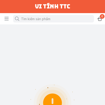
vi tính ttc
0