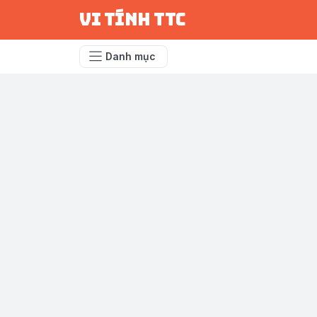
vi tính ttc
Danh mục